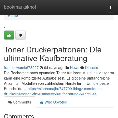
Home
bookmarksknot
Togg
navi
Home
1
Toner Druckerpatronen: Die
ultimative Kaufberatung
franceswamk678997
64 days ago
News
Discuss
Die Recherche nach optimalen Toner für Ihren Multifunktionsgerät
kann eine komplizierte Aufgabe sein. Es gibt eine umfangreiche
Anzahl an Modellen von zahlreichen Herstellern . Um die beste
Entscheidung
https://siobhanajhu747799.tblogz.com/toner-
druckerpatronen-die-ultimative-kaufberatung-54775344
Comments
Who Upvoted
Comments