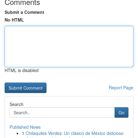
Comments
Submit a Comment
No HTML
HTML is disabled
Report Page
Search
Go
Published News
1
Chilaquiles Verdes: Un clásico de México delicioso