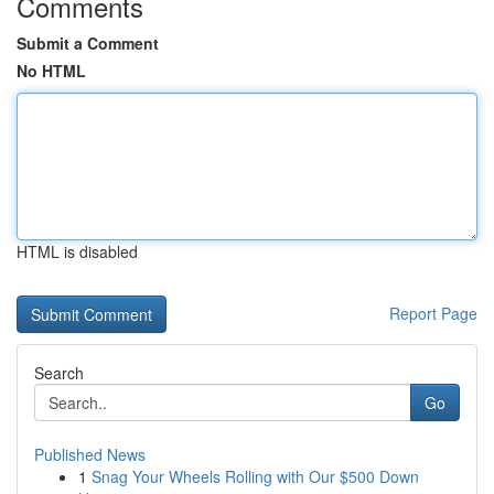
Comments
Submit a Comment
No HTML
HTML is disabled
Report Page
Search
Go
Published News
1
Snag Your Wheels Rolling with Our $500 Down