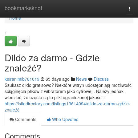
Home
bookmarksknot
Togg
navi
Home
1
Dildo za darmo - Gdzie
znaleźć?
keiranimib781019
65 days ago
News
Discuss
Szukasz dildo gratisowo? Niektóre witryn udostępniają możliwość
ściągnięcia plików z wibratorem jako cyfrowej . Należy jednak
wiedzieć, że często są to pliki ograniczonej jakości i
https://isitedirectory.com/listings13614094/dildo-za-darmo-gdzie-
znaleźć
Comments
Who Upvoted
Comments