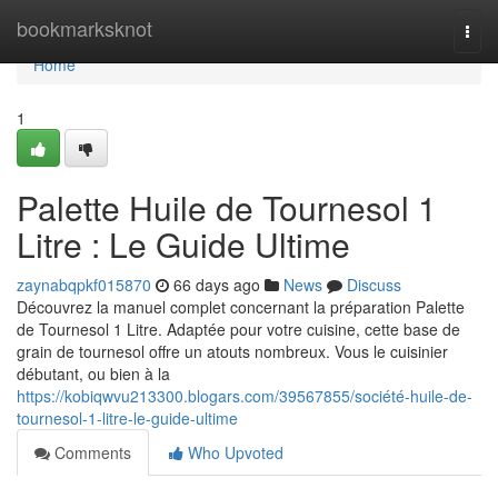
Home
bookmarksknot
Togg
navi
Home
1
Palette Huile de Tournesol 1
Litre : Le Guide Ultime
zaynabqpkf015870
66 days ago
News
Discuss
Découvrez la manuel complet concernant la préparation Palette
de Tournesol 1 Litre. Adaptée pour votre cuisine, cette base de
grain de tournesol offre un atouts nombreux. Vous le cuisinier
débutant, ou bien à la
https://kobiqwvu213300.blogars.com/39567855/société-huile-de-
tournesol-1-litre-le-guide-ultime
Comments
Who Upvoted