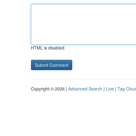
HTML is disabled
Copyright © 2026 |
Advanced Search
|
Live
|
Tag Clou