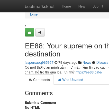
Home
bookmarksknot
Home
New
Submit
Home
1
EE88: Your supreme on th
destination
jaspersaoq965957
79 days ago
News
Discuss
Có một thời gian mình gần như mất niềm tin vào các nề
chậm, hỗ trợ thì qua loa. Khi thử
https://ee88.cafe/
Comments
Who Upvoted
Comments
Submit a Comment
No HTML