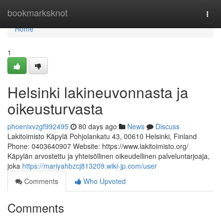
Home
bookmarksknot
Togg
navi
Home
1
Helsinki lakineuvonnasta ja
oikeusturvasta
phoenixvzgf992495
80 days ago
News
Discuss
Lakitoimisto Käpylä Pohjolankatu 43, 00610 Helsinki, Finland
Phone: 0403640907 Website: https://www.lakitoimisto.org/
Käpylän arvostettu ja yhteisöllinen oikeudellinen palveluntarjoaja,
joka
https://mariyahbzcj813209.wiki-jp.com/user
Comments
Who Upvoted
Comments