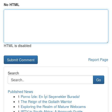
No HTML
HTML is disabled
Report Page
Search
Go
Published News
1
Porno İzle: En İyi Seçenekler Burada!
1
The Reign of the Goliath Warrior
1
Exploring the Realm of Mature Webcams
1
IPTV in South Africa: A thorough Guide