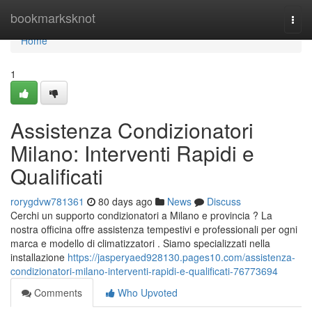
Home
bookmarksknot
Togg
navi
Home
1
Assistenza Condizionatori
Milano: Interventi Rapidi e
Qualificati
rorygdvw781361
80 days ago
News
Discuss
Cerchi un supporto condizionatori a Milano e provincia ? La
nostra officina offre assistenza tempestivi e professionali per ogni
marca e modello di climatizzatori . Siamo specializzati nella
installazione
https://jasperyaed928130.pages10.com/assistenza-
condizionatori-milano-interventi-rapidi-e-qualificati-76773694
Comments
Who Upvoted