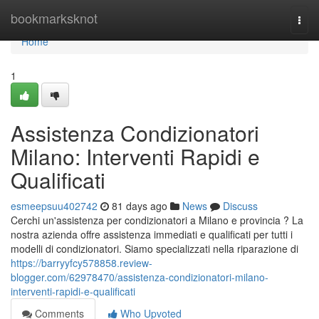
Home
bookmarksknot
Togg
navi
Home
1
Assistenza Condizionatori
Milano: Interventi Rapidi e
Qualificati
esmeepsuu402742
81 days ago
News
Discuss
Cerchi un'assistenza per condizionatori a Milano e provincia ? La
nostra azienda offre assistenza immediati e qualificati per tutti i
modelli di condizionatori. Siamo specializzati nella riparazione di
https://barryyfcy578858.review-
blogger.com/62978470/assistenza-condizionatori-milano-
interventi-rapidi-e-qualificati
Comments
Who Upvoted