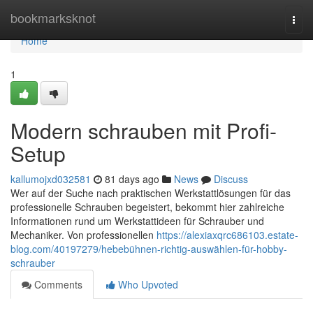
Home
bookmarksknot
Togg
navi
Home
1
Modern schrauben mit Profi-
Setup
kallumojxd032581
81 days ago
News
Discuss
Wer auf der Suche nach praktischen Werkstattlösungen für das
professionelle Schrauben begeistert, bekommt hier zahlreiche
Informationen rund um Werkstattideen für Schrauber und
Mechaniker. Von professionellen
https://alexiaxqrc686103.estate-
blog.com/40197279/hebebühnen-richtig-auswählen-für-hobby-
schrauber
Comments
Who Upvoted