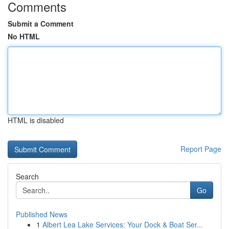
Comments
Submit a Comment
No HTML
HTML is disabled
Report Page
Search
Go
Published News
1
Albert Lea Lake Services: Your Dock & Boat Ser...