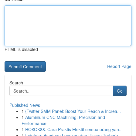
HTML is disabled
Report Page
Search
Go
Published News
1
{Twitter SMM Panel: Boost Your Reach & Increa...
1
Aluminium CNC Machining: Precision and
Performance
1
ROKOK88: Cara Praktis Efektif semua orang yan...
1
Indototo: Panduan Lengkap dan Ulasan Terbaru