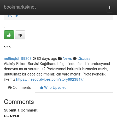
Home
bookmarksknot
Togg
navi
Home
1
```
nettieqfdl199308
82 days ago
News
Discuss
Ataköy Eskort Servisi Kağıthane bölgesinde, özel bir profesyonel
deneyim mi arıyorsunuz? Profesyonel birliktelik hizmetlerimizle,
unutulmaz bir gece geçirmeniz için yardımcıyız. Profesyonellik
ilkemiz
https://thesocialvibes.com/story6923847/
Comments
Who Upvoted
Comments
Submit a Comment
No HTML