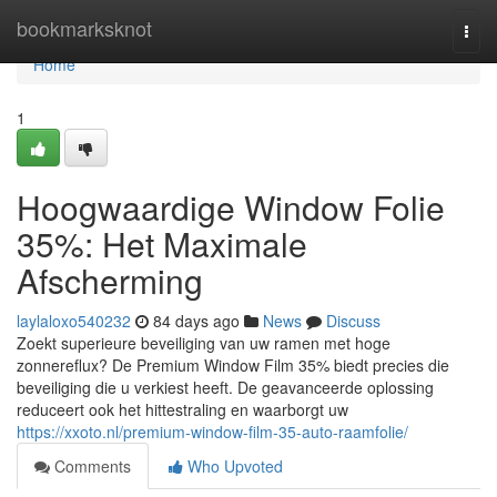
Home
bookmarksknot
Togg
navi
Home
1
Hoogwaardige Window Folie
35%: Het Maximale
Afscherming
laylaloxo540232
84 days ago
News
Discuss
Zoekt superieure beveiliging van uw ramen met hoge
zonnereflux? De Premium Window Film 35% biedt precies die
beveiliging die u verkiest heeft. De geavanceerde oplossing
reduceert ook het hittestraling en waarborgt uw
https://xxoto.nl/premium-window-film-35-auto-raamfolie/
Comments
Who Upvoted