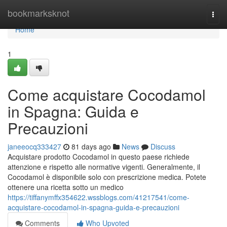
Home
bookmarksknot
Togg
navi
Home
1
Come acquistare Cocodamol
in Spagna: Guida e
Precauzioni
janeeocq333427
81 days ago
News
Discuss
Acquistare prodotto Cocodamol in questo paese richiede
attenzione e rispetto alle normative vigenti. Generalmente, il
Cocodamol è disponibile solo con prescrizione medica. Potete
ottenere una ricetta sotto un medico
https://tiffanymffx354622.wssblogs.com/41217541/come-
acquistare-cocodamol-in-spagna-guida-e-precauzioni
Comments
Who Upvoted