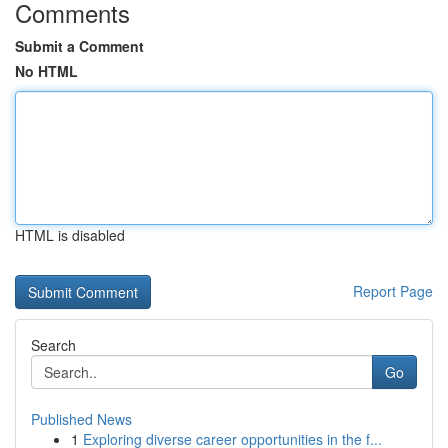
Comments
Submit a Comment
No HTML
HTML is disabled
Report Page
Search
Go
Published News
1
Exploring diverse career opportunities in the f...