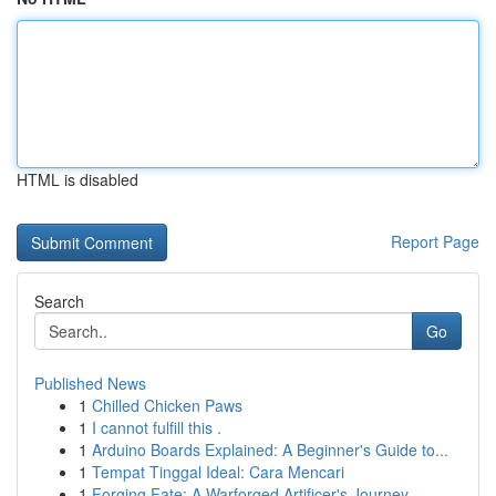
HTML is disabled
Report Page
Search
Go
Published News
1
Chilled Chicken Paws
1
I cannot fulfill this .
1
Arduino Boards Explained: A Beginner's Guide to...
1
Tempat Tinggal Ideal: Cara Mencari
1
Forging Fate: A Warforged Artificer's Journey