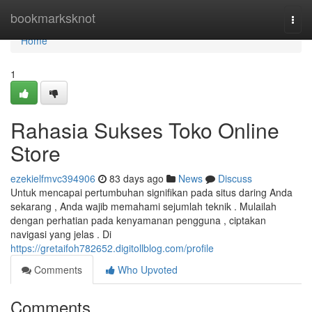
Home
bookmarksknot
Togg
navi
Home
1
Rahasia Sukses Toko Online
Store
ezekielfmvc394906
83 days ago
News
Discuss
Untuk mencapai pertumbuhan signifikan pada situs daring Anda
sekarang , Anda wajib memahami sejumlah teknik . Mulailah
dengan perhatian pada kenyamanan pengguna , ciptakan
navigasi yang jelas . Di
https://gretaifoh782652.digitollblog.com/profile
Comments
Who Upvoted
Comments