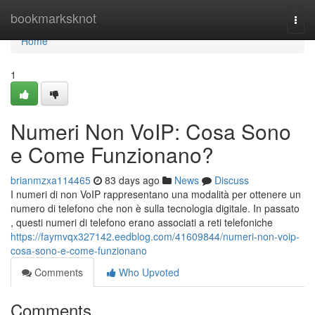
Home
bookmarksknot
Togg
navi
Home
1
Numeri Non VoIP: Cosa Sono
e Come Funzionano?
brianmzxa114465
83 days ago
News
Discuss
I numeri di non VoIP rappresentano una modalità per ottenere un
numero di telefono che non è sulla tecnologia digitale. In passato
, questi numeri di telefono erano associati a reti telefoniche
https://faymvqx327142.eedblog.com/41609844/numeri-non-voip-
cosa-sono-e-come-funzionano
Comments
Who Upvoted
Comments