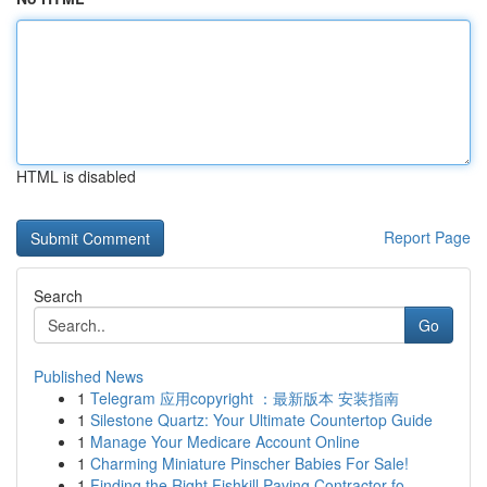
HTML is disabled
Report Page
Search
Go
Published News
1
Telegram 应用copyright ：最新版本 安装指南
1
Silestone Quartz: Your Ultimate Countertop Guide
1
Manage Your Medicare Account Online
1
Charming Miniature Pinscher Babies For Sale!
1
Finding the Right Fishkill Paving Contractor fo...