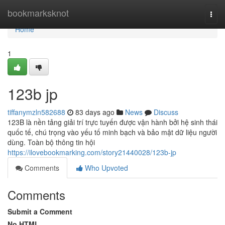
Home
bookmarksknot
Togg
navi
Home
1
123b jp
tiffanymzln582688
83 days ago
News
Discuss
123B là nền tảng giải trí trực tuyến được vận hành bởi hệ sinh thái
quốc tế, chú trọng vào yếu tố minh bạch và bảo mật dữ liệu người
dùng. Toàn bộ thông tin hội
https://ilovebookmarking.com/story21440028/123b-jp
Comments
Who Upvoted
Comments
Submit a Comment
No HTML