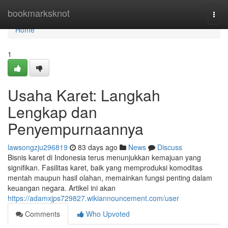
Home
bookmarksknot
Togg
navi
Home
1
Usaha Karet: Langkah
Lengkap dan
Penyempurnaannya
lawsongzju296819
83 days ago
News
Discuss
Bisnis karet di Indonesia terus menunjukkan kemajuan yang
signifikan. Fasilitas karet, baik yang memproduksi komoditas
mentah maupun hasil olahan, memainkan fungsi penting dalam
keuangan negara. Artikel ini akan
https://adamxjps729827.wikiannouncement.com/user
Comments
Who Upvoted