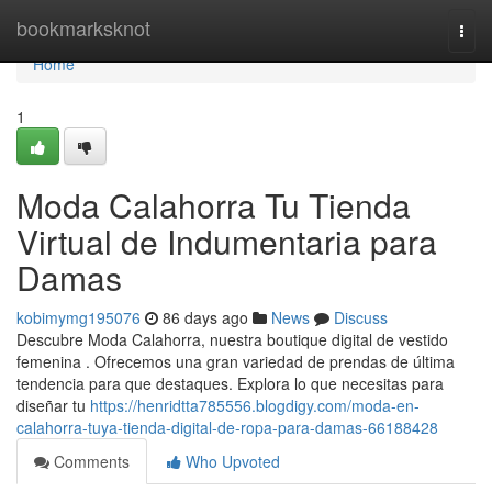
Home
bookmarksknot
Togg
navi
Home
1
Moda Calahorra Tu Tienda
Virtual de Indumentaria para
Damas
kobimymg195076
86 days ago
News
Discuss
Descubre Moda Calahorra, nuestra boutique digital de vestido
femenina . Ofrecemos una gran variedad de prendas de última
tendencia para que destaques. Explora lo que necesitas para
diseñar tu
https://henridtta785556.blogdigy.com/moda-en-
calahorra-tuya-tienda-digital-de-ropa-para-damas-66188428
Comments
Who Upvoted