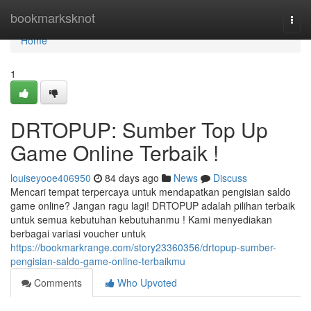
Home
bookmarksknot
Togg
navi
Home
1
DRTOPUP: Sumber Top Up
Game Online Terbaik !
louiseyooe406950
84 days ago
News
Discuss
Mencari tempat terpercaya untuk mendapatkan pengisian saldo
game online? Jangan ragu lagi! DRTOPUP adalah pilihan terbaik
untuk semua kebutuhan kebutuhanmu ! Kami menyediakan
berbagai variasi voucher untuk
https://bookmarkrange.com/story23360356/drtopup-sumber-
pengisian-saldo-game-online-terbaikmu
Comments
Who Upvoted