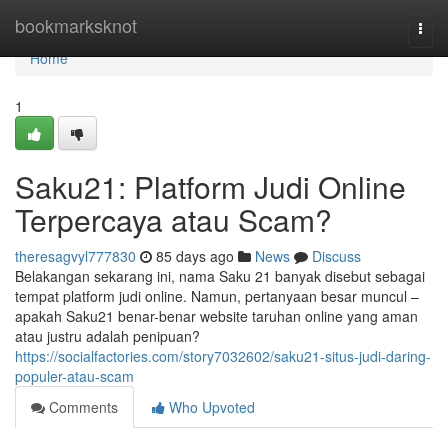
Home
bookmarksknot
Togg
navi
Home
1
Saku21: Platform Judi Online
Terpercaya atau Scam?
theresagvyl777830
85 days ago
News
Discuss
Belakangan sekarang ini, nama Saku 21 banyak disebut sebagai
tempat platform judi online. Namun, pertanyaan besar muncul –
apakah Saku21 benar-benar website taruhan online yang aman
atau justru adalah penipuan?
https://socialfactories.com/story7032602/saku21-situs-judi-daring-
populer-atau-scam
Comments
Who Upvoted