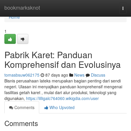
Home
bookmarksknot
Togg
navi
Home
1
Pabrik Karet: Panduan
Komprehensif dan Evolusinya
tomasbsuw062175
87 days ago
News
Discuss
Bisnis perusahaan lateks merupakan bagian penting dari sendi
negeri. Ulasan ini menyajikan panduan komprehensif mengenai
fasilitas getah karet , mulai dari alur produksi, teknologi yang
digunakan,
https://lilligalc764060.wikigdia.com/user
Comments
Who Upvoted
Comments