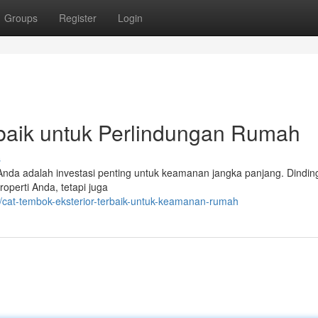
Groups
Register
Login
rbaik untuk Perlindungan Rumah
s
 Anda adalah investasi penting untuk keamanan jangka panjang. Dinding
operti Anda, tetapi juga
/cat-tembok-eksterior-terbaik-untuk-keamanan-rumah