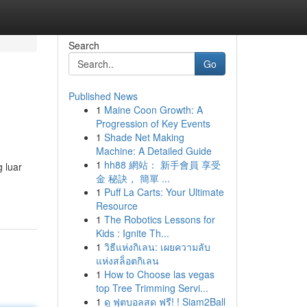
Search
Go
Published News
1
Maine Coon Growth: A
Progression of Key Events
1
Shade Net Making
Machine: A Detailed Guide
1
hh88 網站： 新手會員 享受
 luar
金 秘訣， 簡單 ...
1
Puff La Carts: Your Ultimate
Resource
1
The Robotics Lessons for
Kids : Ignite Th...
1
วิธีแห่งกิเลน: เผยความลับ
แห่งสล็อตกิเลน
1
How to Choose las vegas
top Tree Trimming Servi...
1
ดู ฟุตบอลสด ฟรี! ! Siam2Ball