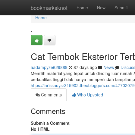
Home
bookmarksknot
Home
New
Submit
Home
1
Cat Tembok Eksterior Te
aadampyze629889
87 days ago
News
Discus
Memilih material yang tepat untuk dinding luar rumah
berkualitas tinggi tidak hanya memperindah tampilan pr
https://larissauysr315902.theobloggers.com/47702079
Comments
Who Upvoted
Comments
Submit a Comment
No HTML