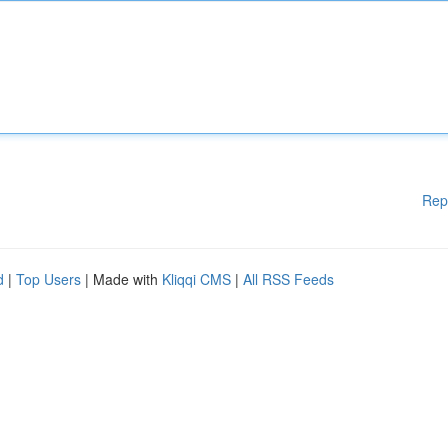
Rep
d
|
Top Users
| Made with
Kliqqi CMS
|
All RSS Feeds