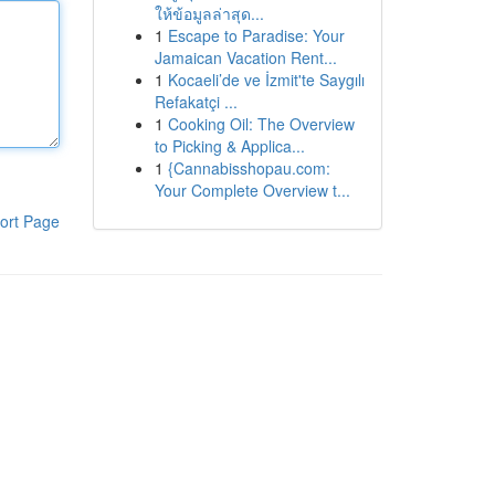
ให้ข้อมูลล่าสุด...
1
Escape to Paradise: Your
Jamaican Vacation Rent...
1
Kocaeli’de ve İzmit'te Saygılı
Refakatçi ...
1
Cooking Oil: The Overview
to Picking & Applica...
1
{Cannabisshopau.com:
Your Complete Overview t...
ort Page