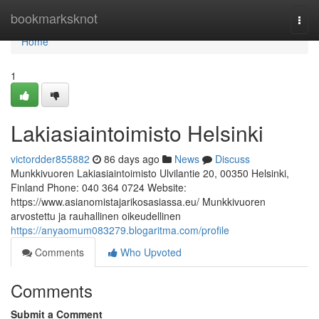
Home
bookmarksknot
Togg
navi
Home
1
Lakiasiaintoimisto Helsinki
victordder855882
86 days ago
News
Discuss
Munkkivuoren Lakiasiaintoimisto Ulvilantie 20, 00350 Helsinki,
Finland Phone: 040 364 0724 Website:
https://www.asianomistajarikosasiassa.eu/ Munkkivuoren
arvostettu ja rauhallinen oikeudellinen
https://anyaomum083279.blogaritma.com/profile
Comments
Who Upvoted
Comments
Submit a Comment