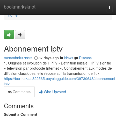
Home
bookmarksknot
Tog
navi
Home
1
Abonnement iptv
miriamhirk378839
87 days ago
News
Discuss
1. Origines et évolution de l’IPTV • Définition initiale : IPTV signifie
« télévision par protocole Internet ». Contrairement aux modes de
diffusion classiques, elle repose sur la transmission de flux
https://berthakaal322565.boyblogguide.com/39730648/abonnement
iptv
Comments
Who Upvoted
Comments
Submit a Comment