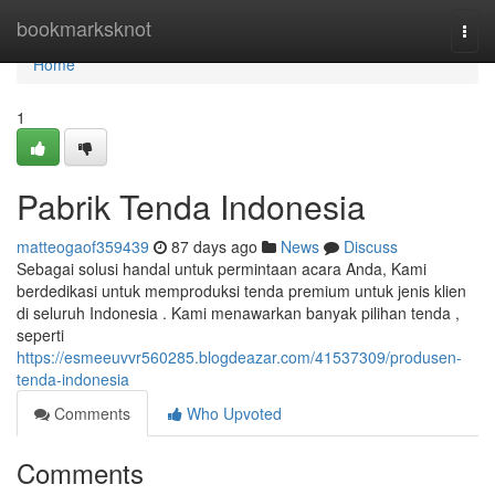
Home
bookmarksknot
Togg
navi
Home
1
Pabrik Tenda Indonesia
matteogaof359439
87 days ago
News
Discuss
Sebagai solusi handal untuk permintaan acara Anda, Kami
berdedikasi untuk memproduksi tenda premium untuk jenis klien
di seluruh Indonesia . Kami menawarkan banyak pilihan tenda ,
seperti
https://esmeeuvvr560285.blogdeazar.com/41537309/produsen-
tenda-indonesia
Comments
Who Upvoted
Comments