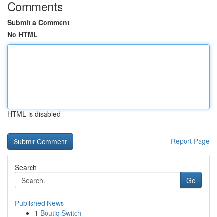
Comments
Submit a Comment
No HTML
HTML is disabled
Report Page
Search
Go
Published News
1
Boutiq Switch