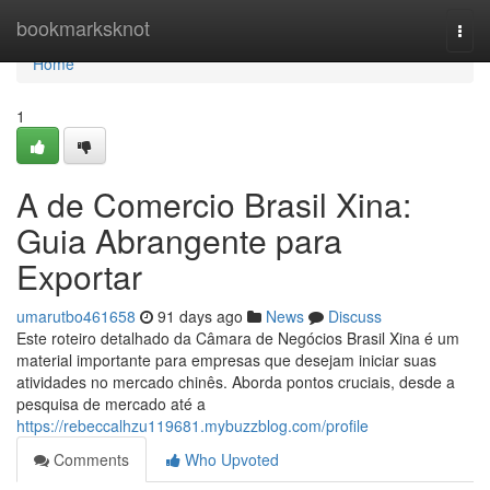
Home
bookmarksknot
Togg
navi
Home
1
A de Comercio Brasil Xina:
Guia Abrangente para
Exportar
umarutbo461658
91 days ago
News
Discuss
Este roteiro detalhado da Câmara de Negócios Brasil Xina é um
material importante para empresas que desejam iniciar suas
atividades no mercado chinês. Aborda pontos cruciais, desde a
pesquisa de mercado até a
https://rebeccalhzu119681.mybuzzblog.com/profile
Comments
Who Upvoted