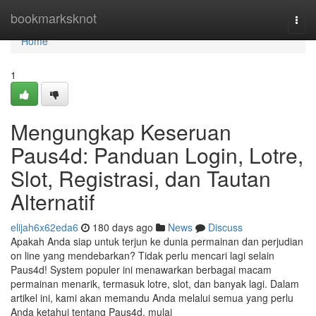
Home
bookmarksknot
Togg
navi
Home
1
Mengungkap Keseruan
Paus4d: Panduan Login, Lotre,
Slot, Registrasi, dan Tautan
Alternatif
elijah6x62eda6
180 days ago
News
Discuss
Apakah Anda siap untuk terjun ke dunia permainan dan perjudian
on line yang mendebarkan? Tidak perlu mencari lagi selain
Paus4d! System populer ini menawarkan berbagai macam
permainan menarik, termasuk lotre, slot, dan banyak lagi. Dalam
artikel ini, kami akan memandu Anda melalui semua yang perlu
Anda ketahui tentang Paus4d, mulai