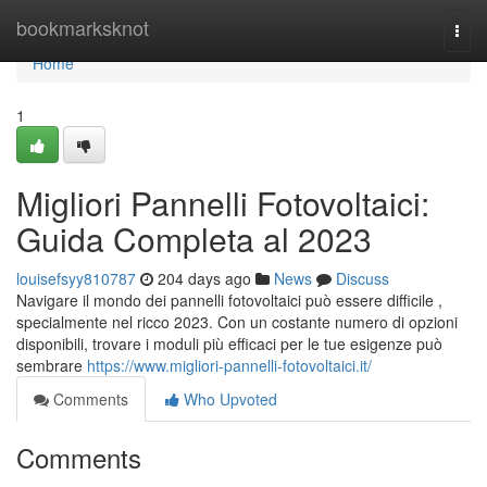
Home
bookmarksknot
Togg
navi
Home
1
Migliori Pannelli Fotovoltaici:
Guida Completa al 2023
louisefsyy810787
204 days ago
News
Discuss
Navigare il mondo dei pannelli fotovoltaici può essere difficile ,
specialmente nel ricco 2023. Con un costante numero di opzioni
disponibili, trovare i moduli più efficaci per le tue esigenze può
sembrare
https://www.migliori-pannelli-fotovoltaici.it/
Comments
Who Upvoted
Comments