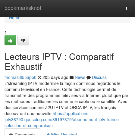
Home
bookmarksknot
Togg
navi
Home
1
Lecteurs IPTV : Comparatif
Exhaustif
thomasi655apb0
205 days ago
News
Discuss
L'streaming IPTV modernise la façon dont nous regardons le
contenu télévisuel en France. Cette technologie permet de
transmettre des programmes télévisés via Internet plutôt que par
les méthodes traditionnelles comme le câble ou le satellite. Avec
des services comme Z2U IPTV et ORCA IPTV, les français
découvrent une nouvelle
https://applications-
iptv36790.qodsblog.com/39197379/abonnement-iptv-france-
sélection-et-comparaison
Comments
Who Upvoted