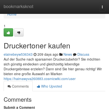
Home
bookmarksknot
Togg
navi
Home
1
Druckertoner kaufen
elainebeyw536343
209 days ago
News
Discuss
Auf der Suche nach sparsamen Druckerzubehör? Sie möchten
sich günstig eindecken und gleichzeitig lebendige
Druckergebnisse erzielen? Dann sind Sie hier genau richtig! Wir
bieten eine große Auswahl an Marken
https://haimawyva260883.cosmicwiki.com/user
Comments
Who Upvoted
Comments
Submit a Comment