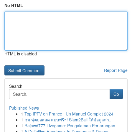
No HTML
HTML is disabled
Report Page
Search
Go
Published News
1
Top IPTV en France : Un Manuel Complet 2024
1
ชม ฟุตบอลสด แบบฟรีๆ! Siam2Ball ให้ข้อมูลล่า...
1
Rajawd777 Livegame: Pengalaman Pertarungan ...
1
A Definitive Handbook to Dungeons & Dragon...