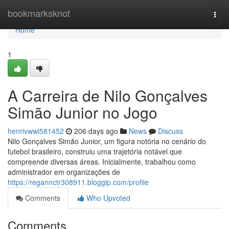
Home
bookmarksknot
Togg
navi
Home
1
A Carreira de Nilo Gonçalves
Simão Junior no Jogo
henrivwwi581452
206 days ago
News
Discuss
Nilo Gonçalves Simão Junior, um figura notória no cenário do
futebol brasileiro, construiu uma trajetória notável que
compreende diversas áreas. Inicialmente, trabalhou como
administrador em organizações de
https://regannctr308911.bloggip.com/profile
Comments
Who Upvoted
Comments