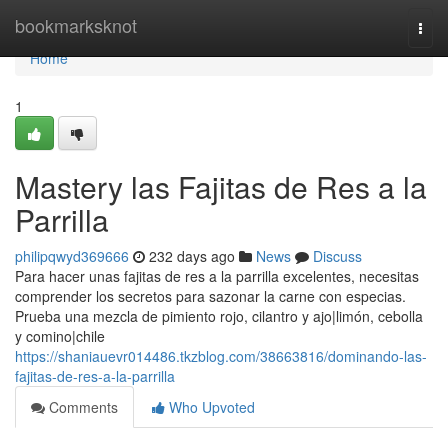
Home
bookmarksknot
Togg
navi
Home
1
Mastery las Fajitas de Res a la
Parrilla
philipqwyd369666
232 days ago
News
Discuss
Para hacer unas fajitas de res a la parrilla excelentes, necesitas
comprender los secretos para sazonar la carne con especias.
Prueba una mezcla de pimiento rojo, cilantro y ajo|limón, cebolla
y comino|chile
https://shaniauevr014486.tkzblog.com/38663816/dominando-las-
fajitas-de-res-a-la-parrilla
Comments
Who Upvoted