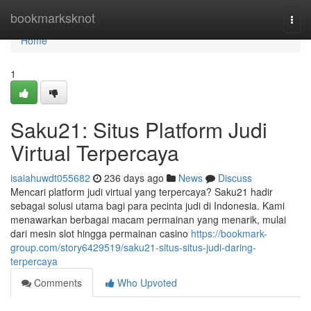
Home
bookmarksknot
Togg
navi
Home
1
Saku21: Situs Platform Judi
Virtual Terpercaya
isaiahuwdt055682
236 days ago
News
Discuss
Mencari platform judi virtual yang terpercaya? Saku21 hadir
sebagai solusi utama bagi para pecinta judi di Indonesia. Kami
menawarkan berbagai macam permainan yang menarik, mulai
dari mesin slot hingga permainan casino
https://bookmark-
group.com/story6429519/saku21-situs-situs-judi-daring-
terpercaya
Comments
Who Upvoted