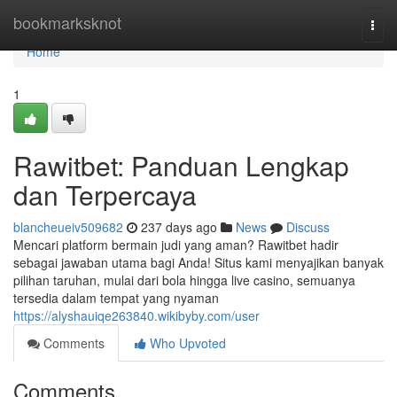
Home
bookmarksknot
Togg
navi
Home
1
Rawitbet: Panduan Lengkap
dan Terpercaya
blancheueiv509682
237 days ago
News
Discuss
Mencari platform bermain judi yang aman? Rawitbet hadir
sebagai jawaban utama bagi Anda! Situs kami menyajikan banyak
pilihan taruhan, mulai dari bola hingga live casino, semuanya
tersedia dalam tempat yang nyaman
https://alyshauiqe263840.wikibyby.com/user
Comments
Who Upvoted
Comments