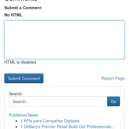
Submit a Comment
No HTML
HTML is disabled
Report Page
Search
Go
Published News
1
KPIs para Campañas Digitales
1
DeBary's Premier Retail Build-Out Professionals...