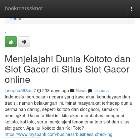
Home
bookmarksknot
Togg
navi
Home
1
Menjelajahi Dunia Koitoto dan
Slot Gacor di Situs Slot Gacor
online
josepha593asj7
238 days ago
News
Discuss
Indonesia merupakan negara yang kaya akan kebudayaan dan
tradisi, namun belakangan ini, minat masyarakat terhadap dunia
permainan daring, seperti koitoto dan slot gacor, semakin
meningkat. Dalam artikel ini, kita akan membahas mengenai
koitoto, koi toto, serta menjelajahi fenomema toto slot dan situs
slot gacor. Apa Itu Koitoto dan Koi Toto?
https://www.mysbank.com/business/business-checking