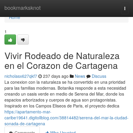
Home
bookmarksknot
Togg
navi
Home
1
Vivir Rodeado de Naturaleza
en el Corazon de Cartagena
nicholasx627qkf7
237 days ago
News
Discuss
La conexion con la naturaleza se ha convertido en una prioridad
para las familias modernas. Botanika responde a esta necesidad
creando un oasis verde en medio de Serena del Mar, donde los
espacios arborizados y cuerpos de agua son protagonistas.
Inspirado en los Campos Eliseos de Paris, el proyecto dedica
https://apartamento-mar-
caribe19641.digitollblog.com/38814482/serena-del-mar-la-ciudad-
sonada-de-cartagena
Comments
Who Upvoted