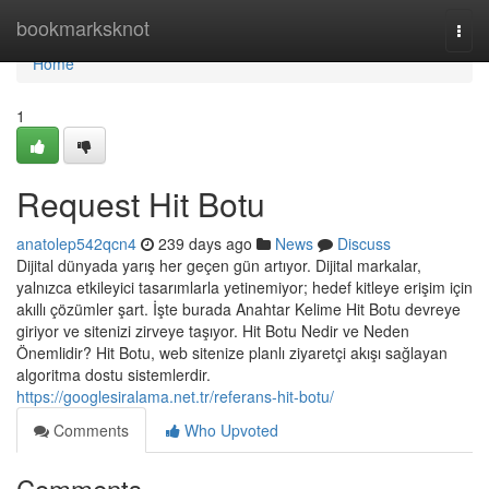
Home
bookmarksknot
Togg
navi
Home
1
Request Hit Botu
anatolep542qcn4
239 days ago
News
Discuss
Dijital dünyada yarış her geçen gün artıyor. Dijital markalar,
yalnızca etkileyici tasarımlarla yetinemiyor; hedef kitleye erişim için
akıllı çözümler şart. İşte burada Anahtar Kelime Hit Botu devreye
giriyor ve sitenizi zirveye taşıyor. Hit Botu Nedir ve Neden
Önemlidir? Hit Botu, web sitenize planlı ziyaretçi akışı sağlayan
algoritma dostu sistemlerdir.
https://googlesiralama.net.tr/referans-hit-botu/
Comments
Who Upvoted
Comments