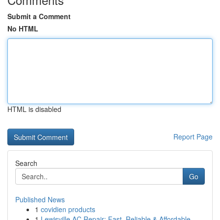
Submit a Comment
No HTML
HTML is disabled
Report Page
Search
Go
Published News
1
covidien products
1
Lewisville AC Repair: Fast, Reliable & Affordable