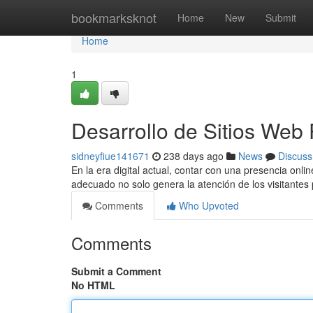
Home
bookmarksknot
Home
New
Submit
Home
1
Desarrollo de Sitios Web 
sidneyfiue141671
238 days ago
News
Discuss
En la era digital actual, contar con una presencia onli
adecuado no solo genera la atención de los visitantes
Comments
Who Upvoted
Comments
Submit a Comment
No HTML