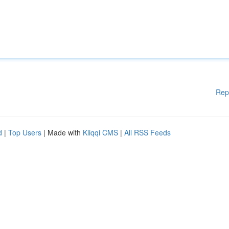
Rep
d
|
Top Users
| Made with
Kliqqi CMS
|
All RSS Feeds