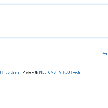
Rep
d
|
Top Users
| Made with
Kliqqi CMS
|
All RSS Feeds