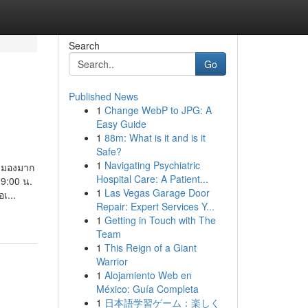
Search
Go
Published News
1
Change WebP to JPG: A
Easy Guide
1
88m: What is it and is it
Safe?
1
Navigating Psychiatric
ตามองมาก
Hospital Care: A Patient...
19:00 น.
1
Las Vegas Garage Door
เ...
Repair: Expert Services Y...
1
Getting in Touch with The
Team
1
This Reign of a Giant
Warrior
1
Alojamiento Web en
México: Guía Completa
1
日本語学習ゲーム：楽しく