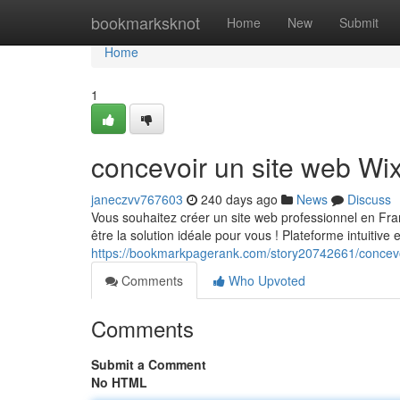
Home
bookmarksknot
Home
New
Submit
Home
1
concevoir un site web Wi
janeczvv767603
240 days ago
News
Discuss
Vous souhaitez créer un site web professionnel en Fr
être la solution idéale pour vous ! Plateforme intuitive 
https://bookmarkpagerank.com/story20742661/concevo
Comments
Who Upvoted
Comments
Submit a Comment
No HTML