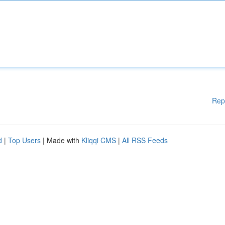
Rep
d
|
Top Users
| Made with
Kliqqi CMS
|
All RSS Feeds