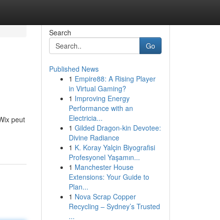
Search
Go
Published News
1
Empire88: A Rising Player
in Virtual Gaming?
1
Improving Energy
Performance with an
Electricia...
Wix peut
1
Gilded Dragon-kin Devotee:
Divine Radiance
1
K. Koray Yalçin Biyografisi
Profesyonel Yaşamın...
1
Manchester House
Extensions: Your Guide to
Plan...
1
Nova Scrap Copper
Recycling – Sydney’s Trusted
...