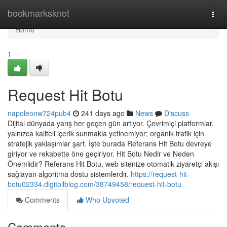
Home
bookmarksknot
Togg
navi
Home
1
Request Hit Botu
napoleonw724pub4
241 days ago
News
Discuss
Dijital dünyada yarış her geçen gün artıyor. Çevrimiçi platformlar,
yalnızca kaliteli içerik sunmakla yetinemiyor; organik trafik için
stratejik yaklaşımlar şart. İşte burada Referans Hit Botu devreye
giriyor ve rekabette öne geçiriyor. Hit Botu Nedir ve Neden
Önemlidir? Referans Hit Botu, web sitenize otomatik ziyaretçi akışı
sağlayan algoritma dostu sistemlerdir.
https://request-hit-
botu02334.digitollblog.com/38749458/request-hit-botu
Comments
Who Upvoted
Comments