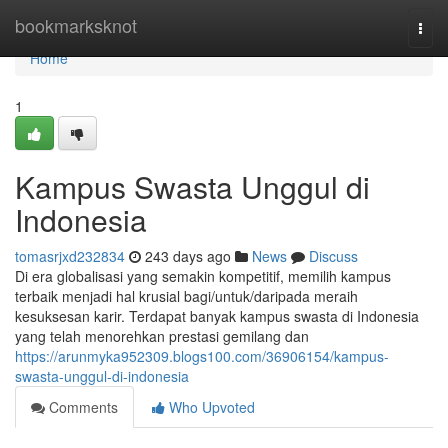
Home
bookmarksknot
Togg
navi
Home
1
Kampus Swasta Unggul di
Indonesia
tomasrjxd232834
243 days ago
News
Discuss
Di era globalisasi yang semakin kompetitif, memilih kampus
terbaik menjadi hal krusial bagi/untuk/daripada meraih
kesuksesan karir. Terdapat banyak kampus swasta di Indonesia
yang telah menorehkan prestasi gemilang dan
https://arunmyka952309.blogs100.com/36906154/kampus-
swasta-unggul-di-indonesia
Comments
Who Upvoted