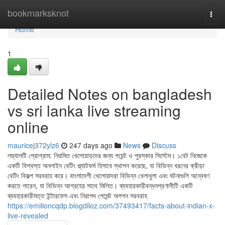
Home
bookmarksknot
Togg
navi
Home
1
Detailed Notes on bangladesh
vs sri lanka live streaming
online
mauricej372ylz6
247 days ago
News
Discuss
লয়্যালটি প্রোগ্রাম: নিয়মিত খেলোয়াড়দের জন্য পয়েন্ট ও পুরস্কার সিস্টেম। ১বেট নিজেকে
একটি বিশ্বস্ত অনলাইন বেটিং প্ল্যাটফর্ম হিসাবে স্থাপন করেছে, যা বিভিন্ন ধরনের ক্রীড়া
বেটিং বিকল্প সরবরাহ করে। বাংলাদেশী খেলোয়াদরা বিভিন্ন খেলাধুলা এবং ঘটনাগুলি অন্বেষণ
করতে পারেন, যা বিভিন্ন আগ্রহের সাথে মিলিত। ব্যবহারকারীবন্ধনপ্রণালীটি একটি
ব্যবহারকারীমত্ত ইন্টারফেস এবং নিরাপদ পেমেন্ট অপশন সরবরাহ
https://emilioncqdp.blogdiloz.com/37493417/facts-about-indian-x-
live-revealed