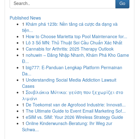
Go
Published News
1
Khám phá 123b: Nền tảng cá cược đa dạng và
tiện...
1
How to Choose Marietta top Pool Maintenance for...
1
Lô 3 Số MN: Thủ Thuật Soi Cầu Chuẩn Xác Nhất
1
Cannabis for Arthritis: 2025 Therapy Outlook
1
nohuwin – Đăng Nhập Nhanh, Khám Phá Kho Game
Đ...
1
big777: E-Panduan Lengkap Platform Permainan
Da...
1
Understanding Social Media Addiction Lawsuit
Cases
1
Σουβλάκια Μύτικα: γεύση που ξεχωρίζει στο
λιμάνι
1
De Toekomst van de Agrofood Industrie: Innovati...
1
The Ultimate Guide to Event Email Marketing Sof...
1
eSIM vs. SIM: Your 2026 Wireless Strategy Guide
1
Online Kinderwunsch-Beratung: Ihr Weg zur
Schwa...