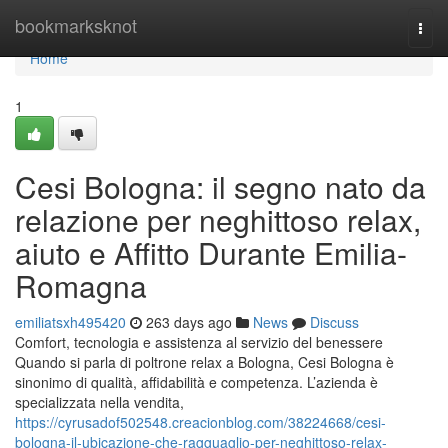
Home
bookmarksknot
Togg
navi
Home
1
Cesi Bologna: il segno nato da
relazione per neghittoso relax,
aiuto e Affitto Durante Emilia-
Romagna
emiliatsxh495420
263 days ago
News
Discuss
Comfort, tecnologia e assistenza al servizio del benessere
Quando si parla di poltrone relax a Bologna, Cesi Bologna è
sinonimo di qualità, affidabilità e competenza. L’azienda è
specializzata nella vendita,
https://cyrusadof502548.creacionblog.com/38224668/cesi-
bologna-il-ubicazione-che-ragguaglio-per-neghittoso-relax-